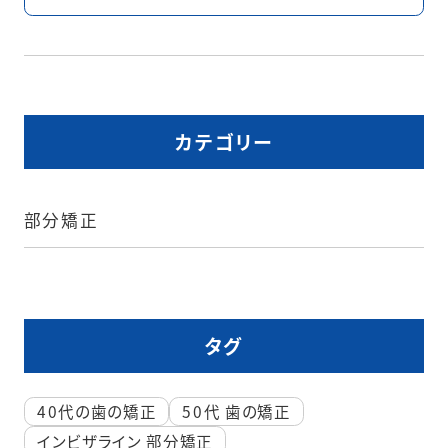
カテゴリー
部分矯正
タグ
40代の歯の矯正
50代 歯の矯正
インビザライン 部分矯正