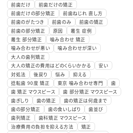
前歯だけ
前歯だけの矯正
前歯だけの部分矯正
前歯ねじれ 直し方
前歯のがたつき
前歯のみ
前歯の矯正
前歯の部分矯正
原因
叢生 症例
叢生 部分矯正
噛み合わせ 矯正
噛み合わせが悪い
噛み合わせが深い
大人の歯列矯正
大人の矯正の費用はどのくらいかかる
安い
対処法
後戻り
悩み
抑える
捻転歯 90度 矯正
東京 噛み合わせ専門
歯
歯 矯正 マウスピース
歯 部分矯正 マウスピース
歯ぎしり
歯の矯正
歯の矯正は何歳まで
歯の部分矯正
歯の食いしばり
歯並び
歯列矯正
歯科矯正 マウスピース
治療費用の負担を抑える方法
矯正