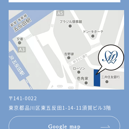
〒141-0022
東京都品川区東五反田1-14-11須賀ビル3階
Google map