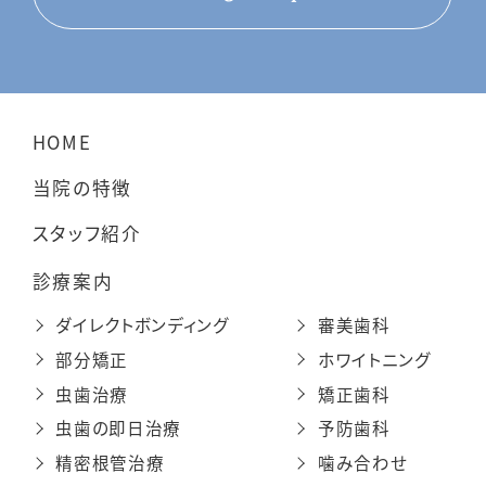
HOME
当院の特徴
スタッフ紹介
診療案内
ダイレクトボンディング
審美歯科
部分矯正
ホワイトニング
虫歯治療
矯正歯科
虫歯の即日治療
予防歯科
精密根管治療
噛み合わせ