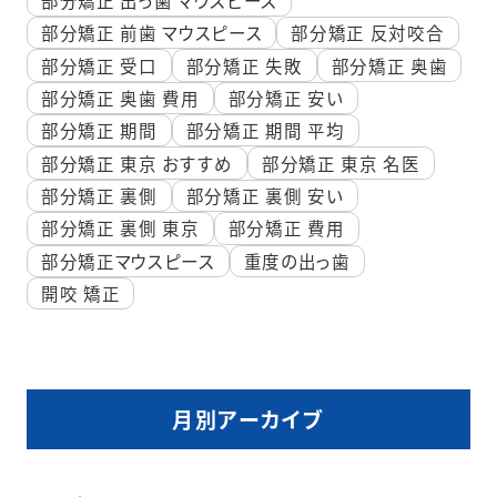
部分矯正 前歯 マウスピース
部分矯正 反対咬合
部分矯正 受口
部分矯正 失敗
部分矯正 奥歯
部分矯正 奥歯 費用
部分矯正 安い
部分矯正 期間
部分矯正 期間 平均
部分矯正 東京 おすすめ
部分矯正 東京 名医
部分矯正 裏側
部分矯正 裏側 安い
部分矯正 裏側 東京
部分矯正 費用
部分矯正マウスピース
重度の出っ歯
開咬 矯正
月別アーカイブ