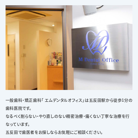
一般歯科・矯正歯科「 エムデンタルオフィス」は五反田駅から徒歩1分の
歯科医院です。
なるべく削らない・やり直しのない精密治療・痛くない丁寧な治療を行
なっています。
五反田で歯医者をお探しならお気軽にご相談ください。