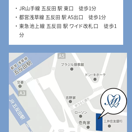
JR山手線 五反田 駅 東口 徒歩1分
都営浅草線 五反田 駅 A5出口 徒歩1分
東急池上線 五反田 駅 ワイド改札口 徒歩1
分