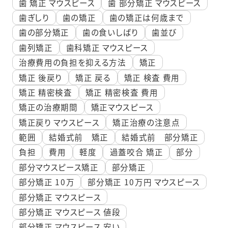
歯 矯正 マウスピース
歯 部分矯正 マウスピース
歯ぎしり
歯の矯正
歯の矯正は何歳まで
歯の部分矯正
歯の食いしばり
歯並び
歯列矯正
歯科矯正 マウスピース
治療費用の負担を抑える方法
矯正
矯正 後戻り
矯正 戻る
矯正 検査 費用
矯正 精密検査
矯正 精密検査 費用
矯正の治療期間
矯正マウスピース
矯正戻り マウスピース
矯正治療の注意点
範囲
結婚式前 矯正
結婚式前 部分矯正
負担
費用
軽度
過蓋咬合 矯正
部分
部分マウスピース矯正
部分矯正
部分矯正 10万
部分矯正 10万円 マウスピース
部分矯正 マウスピース
部分矯正 マウスピース 値段
部分矯正 マウスピース 安い