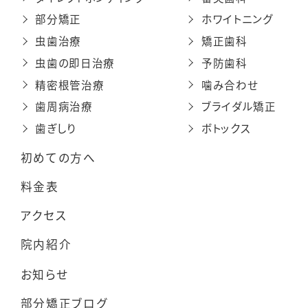
部分矯正
ホワイトニング
虫歯治療
矯正歯科
虫歯の即日治療
予防歯科
精密根管治療
噛み合わせ
歯周病治療
ブライダル矯正
歯ぎしり
ボトックス
初めての方へ
料金表
アクセス
院内紹介
お知らせ
部分矯正ブログ