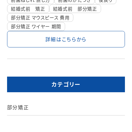
結婚式前 矯正
結婚式前 部分矯正
部分矯正 マウスピース 費用
部分矯正 ワイヤー 期間
詳細はこちらから
カテゴリー
部分矯正