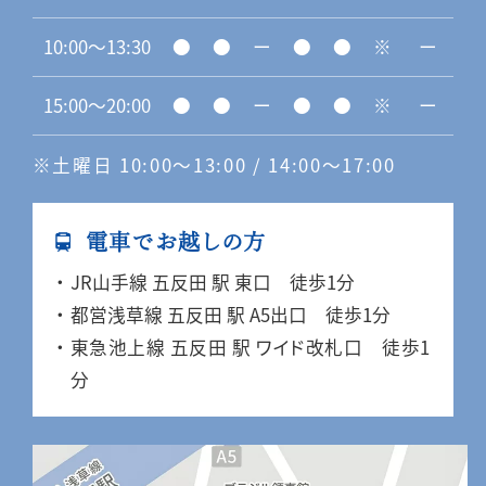
10:00〜13:30
●
●
ー
●
●
※
ー
15:00〜20:00
●
●
ー
●
●
※
ー
※土曜日 10:00〜13:00 / 14:00〜17:00
電車でお越しの方
JR山手線 五反田 駅 東口 徒歩1分
都営浅草線 五反田 駅 A5出口 徒歩1分
東急池上線 五反田 駅 ワイド改札口 徒歩1
分