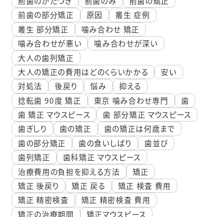
前歯のがたつき
前歯のみ
前歯の矯正
前歯の部分矯正
原因
叢生 症例
叢生 部分矯正
噛み合わせ 矯正
噛み合わせが悪い
噛み合わせが深い
大人の歯列矯正
大人の矯正の費用はどのくらいかかる
安い
対処法
後戻り
悩み
抑える
捻転歯 90度 矯正
東京 噛み合わせ専門
歯
歯 矯正 マウスピース
歯 部分矯正 マウスピース
歯ぎしり
歯の矯正
歯の矯正は何歳まで
歯の部分矯正
歯の食いしばり
歯並び
歯列矯正
歯科矯正 マウスピース
治療費用の負担を抑える方法
矯正
矯正 後戻り
矯正 戻る
矯正 検査 費用
矯正 精密検査
矯正 精密検査 費用
矯正の治療期間
矯正マウスピース