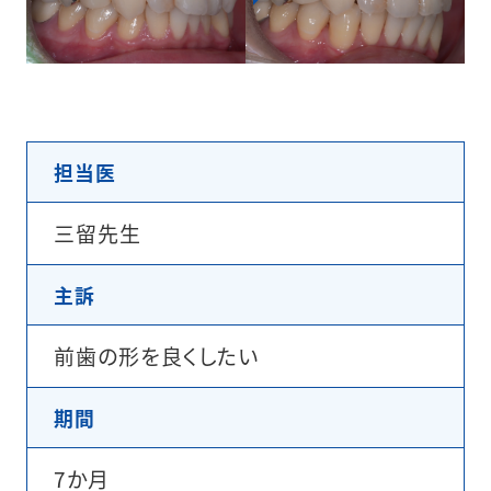
担当医
三留先生
主訴
前歯の形を良くしたい
期間
7か月