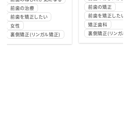
い
前歯の矯正
前
前歯を矯正したい
い
前
矯正歯科
前
裏側矯正(リンガル矯正)
ル矯正)
男
表