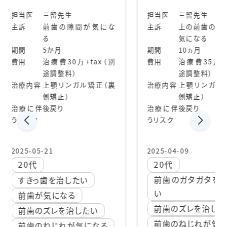
【矯
担当医
三留先生
間が気にな
主訴
上の前歯のガタツキが
担当
気になる
主訴
期間
10ヵ月
万+tax（別
費用
治療費35万+tax（別
期間
途調整料）
費用
ガル矯正（裏
治療内容
上顎リンガル矯正（裏
側矯正）
治療
治療に伴
後戻り
うリスク
治療
うリス
2025-04-09
20代
2025
前歯のガタガタを治した
たい
20
い
八
前歯のズレを治したい
したい
前
前歯のねじれが気になる
気になる