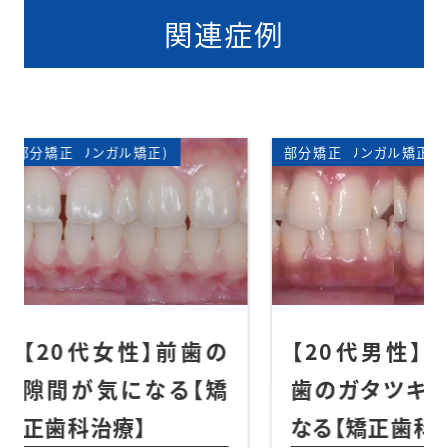
関連症例
正)
矯正歯科
裏側矯正(リンガル矯正)
部分矯正
矯正歯
表側矯
部分矯
】前歯の
【20代男性】上の前
【2
なる【矯
歯のガタツキが気に
上
なる【矯正歯科治療】
れ