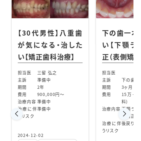
性】八重歯
下の歯一本を治した
【
・治した
い【下顎ラビアル矯
と
治療】
正（表側矯正）】
な
之
担当医
担当
主訴
下の歯一本を治したい
主訴
期間
3ヶ月
0円〜
費用
15万+tax (別途調整
期間
料)
費用
治療内容
下顎ラビアル矯正（表
側矯正）
治療
治療に伴
後戻り
うリスク
治療