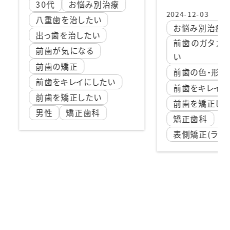
み別治療
うリ
2024-12-03
たい
お悩み別治療
い
2025
前歯のガタガタを治した
る
3
い
か
前歯の色・形が気になる
したい
ハ
前歯をキレイにしたい
たい
八
前歯を矯正したい
科
前
矯正歯科
い
表側矯正(ラビアル矯正)
前
前
女