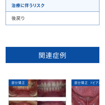
治療に伴うリスク
後戻り
関連症例
矯正歯科
表側矯正(ラビアル矯正)
部分矯正
ハーフ
矯正
部分