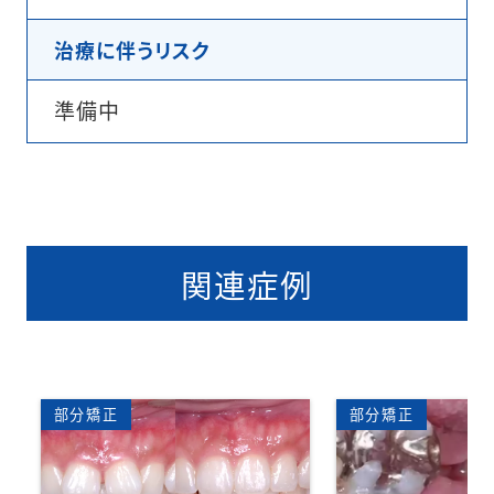
治療に伴うリスク
準備中
関連症例
矯正歯科
部分矯正
矯正
部分