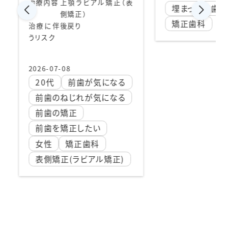
ビアル矯正（表
治
埋まった奥歯の廷出
うリ
矯正歯科
202
4
が気になる
を
が気になる
たい
歯科
アル矯正)