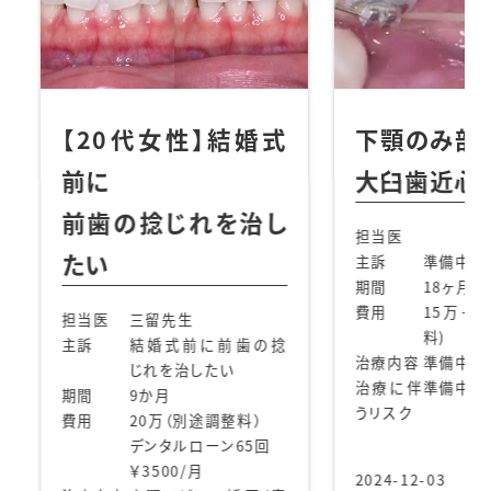
性】結婚式
下顎のみ部分矯正／
【
大臼歯近心移動
け
れを治し
を
担当医
主訴
準備中
担当
期間
18ヶ月
主訴
費用
15万+tax (別途調整
生
料)
前に前歯の捻
期間
治療内容
準備中
したい
費用
治療に伴
準備中
うリスク
別途調整料）
ルローン65回
治療
/月
2024-12-03