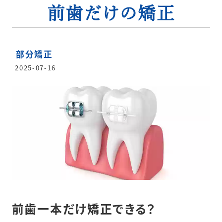
前歯だけの矯正
部分矯正
2025-07-16
前歯一本だけ矯正できる？