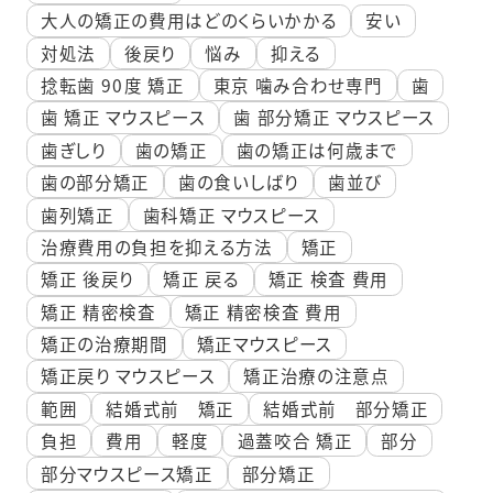
大人の矯正の費用はどのくらいかかる
安い
対処法
後戻り
悩み
抑える
捻転歯 90度 矯正
東京 噛み合わせ専門
歯
歯 矯正 マウスピース
歯 部分矯正 マウスピース
歯ぎしり
歯の矯正
歯の矯正は何歳まで
歯の部分矯正
歯の食いしばり
歯並び
歯列矯正
歯科矯正 マウスピース
治療費用の負担を抑える方法
矯正
矯正 後戻り
矯正 戻る
矯正 検査 費用
矯正 精密検査
矯正 精密検査 費用
矯正の治療期間
矯正マウスピース
矯正戻り マウスピース
矯正治療の注意点
範囲
結婚式前 矯正
結婚式前 部分矯正
負担
費用
軽度
過蓋咬合 矯正
部分
部分マウスピース矯正
部分矯正