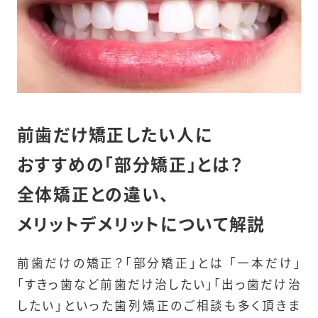
前歯だけ矯正したい人に
おすすめの「部分矯正」とは？
全体矯正との違い、
メリットデメリットについて解説
前歯だけの矯正？「部分矯正」とは 「一本だけ」
「すきっ歯など前歯だけ治したい」「出っ歯だけ治
したい」といった歯列矯正のご相談も多く頂きま