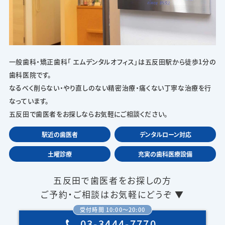
一般歯科・矯正歯科「 エムデンタルオフィス」は五反田駅から徒歩1分の
歯科医院です。
なるべく削らない・やり直しのない精密治療・痛くない丁寧な治療を行
なっています。
五反田で歯医者をお探しならお気軽にご相談ください。
駅近の歯医者
デンタルローン対応
土曜診療
充実の歯科医療設備
五反田で歯医者をお探しの方
ご予約・ご相談はお気軽にどうぞ ▼
受付時間 10:00〜20:00
03-3444-7770