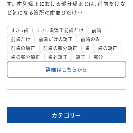
す。 歯列矯正における部分矯正とは、前歯だけな
ど気になる箇所の歯並びだけ…
すきっ歯
すきっ歯矯正前歯だけ
前歯
前歯だけ
前歯だけの矯正
前歯のみ
前歯の矯正
前歯の部分矯正
歯
歯の矯正
歯の部分矯正
歯列矯正
矯正
部分
詳細はこちらから
カテゴリー