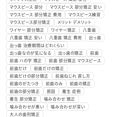
マウスピース 部分
マウスピース 部分矯正 安い
マウスピース 部分矯正 費用
マウスピース練習
マウスピース部分矯正
メリット デメリット
ワイヤー 部分矯正
ワイヤー矯正
八重歯
八重歯 矯正 安い
八重歯 矯正 費用
出っ歯
出っ歯 治療期間はどれくらい
出っ歯なのが気になる
出っ歯の矯正
前歯
前歯 ハの字 矯正
前歯 部分矯正 マウスピース
前歯だけ
前歯だけの矯正
前歯だけの部分矯正
前歯ねじれ 直し方
前歯のがたつき
前歯のみ
前歯の矯正
前歯の部分矯正
原因
叢生 症例
叢生 部分矯正
噛み合わせ 矯正
噛み合わせが悪い
噛み合わせが深い
大人の歯列矯正