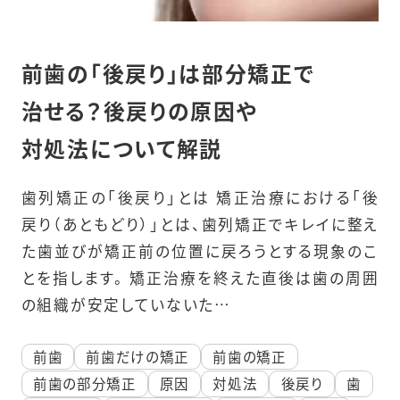
前歯の「後戻り」は部分矯正で
治せる？
後戻りの原因や
対処法について解説
歯列矯正の「後戻り」とは 矯正治療における「後
戻り（あともどり）」とは、歯列矯正でキレイに整え
た歯並びが矯正前の位置に戻ろうとする現象のこ
とを指します。 矯正治療を終えた直後は歯の周囲
の組織が安定していないた…
前歯
前歯だけの矯正
前歯の矯正
前歯の部分矯正
原因
対処法
後戻り
歯