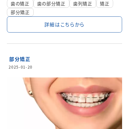
歯の矯正
歯の部分矯正
歯列矯正
矯正
部分矯正
詳細はこちらから
部分矯正
2025-01-20