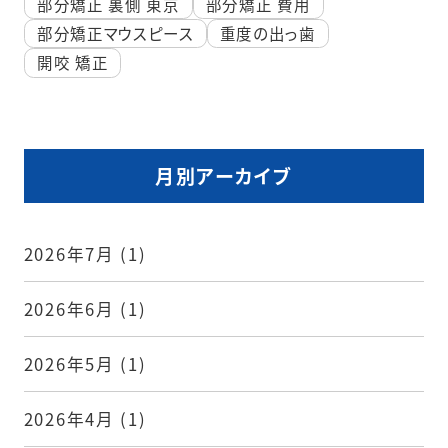
部分矯正 裏側 東京
部分矯正 費用
部分矯正マウスピース
重度の出っ歯
開咬 矯正
月別アーカイブ
2026年7月
(1)
2026年6月
(1)
2026年5月
(1)
2026年4月
(1)