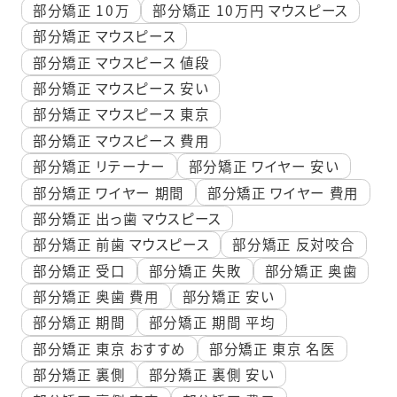
部分矯正 10万
部分矯正 10万円 マウスピース
部分矯正 マウスピース
部分矯正 マウスピース 値段
部分矯正 マウスピース 安い
部分矯正 マウスピース 東京
部分矯正 マウスピース 費用
部分矯正 リテーナー
部分矯正 ワイヤー 安い
部分矯正 ワイヤー 期間
部分矯正 ワイヤー 費用
部分矯正 出っ歯 マウスピース
部分矯正 前歯 マウスピース
部分矯正 反対咬合
部分矯正 受口
部分矯正 失敗
部分矯正 奥歯
部分矯正 奥歯 費用
部分矯正 安い
部分矯正 期間
部分矯正 期間 平均
部分矯正 東京 おすすめ
部分矯正 東京 名医
部分矯正 裏側
部分矯正 裏側 安い