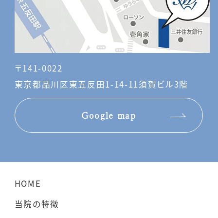
〒141-0022
東京都品川区東五反田1-14-11須賀ビル3階
Google map
HOME
当院の特徴