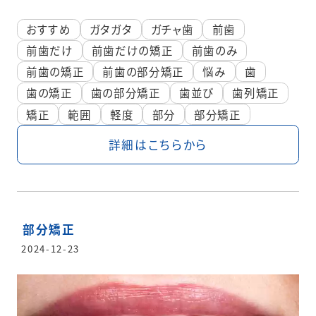
おすすめ
ガタガタ
ガチャ歯
前歯
前歯だけ
前歯だけの矯正
前歯のみ
前歯の矯正
前歯の部分矯正
悩み
歯
歯の矯正
歯の部分矯正
歯並び
歯列矯正
矯正
範囲
軽度
部分
部分矯正
詳細はこちらから
部分矯正
2024-12-23