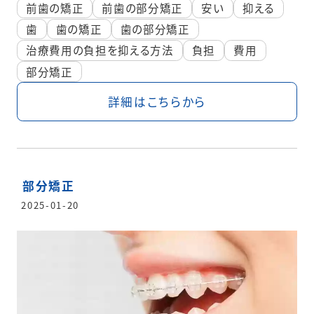
前歯の矯正
前歯の部分矯正
安い
抑える
歯
歯の矯正
歯の部分矯正
治療費用の負担を抑える方法
負担
費用
部分矯正
詳細はこちらから
部分矯正
2025-01-20