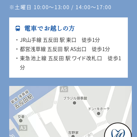
※土曜日 10:00〜13:00 / 14:00〜17:00
電車でお越しの方
JR山手線 五反田 駅 東口 徒歩1分
都営浅草線 五反田 駅 A5出口 徒歩1分
東急池上線 五反田 駅 ワイド改札口 徒歩1
分