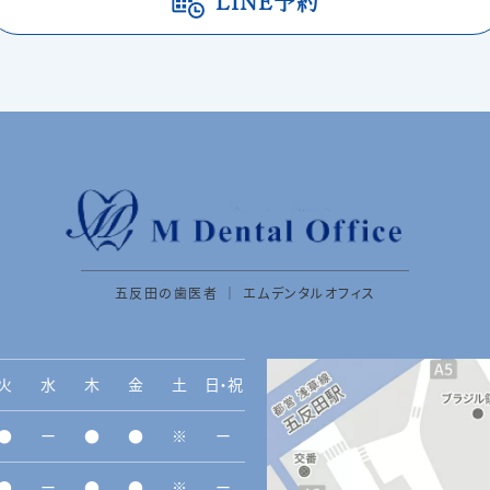
LINE予約
五反田の歯医者 ｜ エムデンタルオフィス
火
水
木
金
土
日・祝
●
ー
●
●
※
ー
●
ー
●
●
※
ー