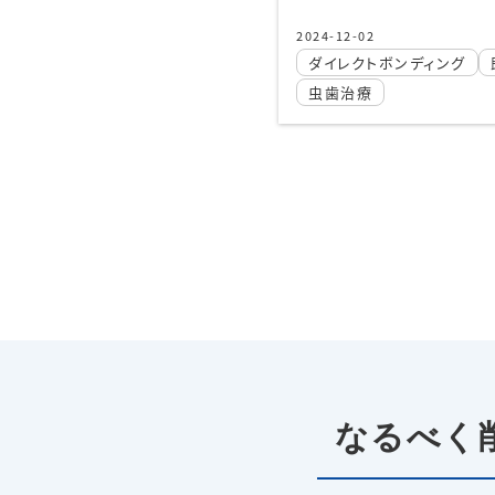
治療内容
治療に伴うリスク
ンディング
即日治療
虫歯を治したい
2024-12-02
ダイレクトボン
なるべく