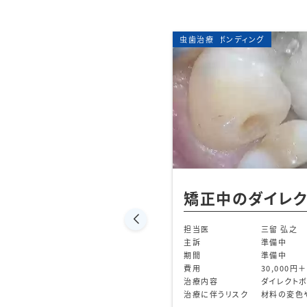
ング
ダイレクトボンディン
虫歯治療
ダイレクトボンディング
【即日虫歯
イレクトボ
三留 弘之
準備中
準備中
担当医
30,000円＋税
主訴
ダイレクトボンディング
期間
材料の変色や脱落の可能性がある
費用