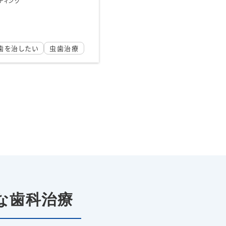
る可能性があります。
あり
2024-12-02
ング
即日治療
銀歯を白くしたい
ダイレクトボンディン
虫歯を治したい
虫
な歯科治療