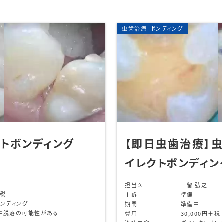
グ
ダイレクトボンディング
審美歯科
治療】虫歯を治したい【ダ
大臼歯ダイ
ンディング】
担当医
主訴
準
期間
準
三留 弘之
費用
3
準備中
治療内容
準
準備中
治療に伴うリスク
治
30,000円＋税