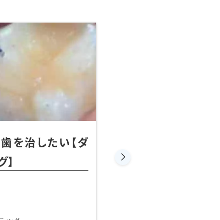
ダイレクトボンディング
虫歯治療
レクトボンディング
前歯のダイレ
担当医
備中
主訴
準備
備中
期間
準備
0,000円＋税
費用
30,
備中
治療内容
ダイ
療後のリスクとして術後疼痛や咬合痛が出現
治療に伴うリスク
治療