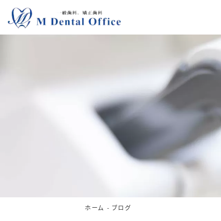
ホーム
ブログ