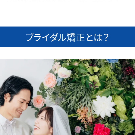
ブライダル矯正とは？