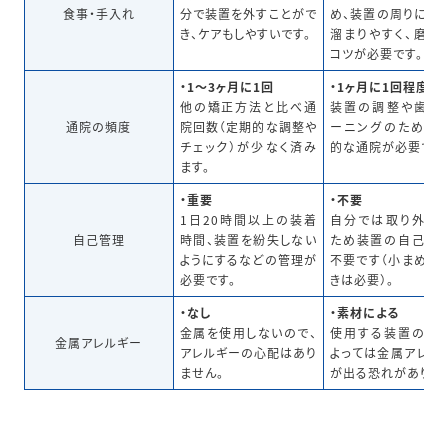
食事・手入れ
分で装置を外すことがで
め、装置の周りに汚
き、ケアもしやすいです。
溜まりやすく、磨き
コツが必要です。
・1〜3ヶ月に1回
・1ヶ月に1回程度
他の矯正方法と比べ通
装置の調整や歯の
通院の頻度
院回数（定期的な調整や
ーニングのための
チェック）が少なく済み
的な通院が必要です
ます。
・重要
・不要
1日20時間以上の装着
自分では取り外せ
自己管理
時間、装置を紛失しない
ため装置の自己管
ようにするなどの管理が
不要です（小まめな
必要です。
きは必要）。
・なし
・素材による
金属を使用しないので、
使用する装置の素
金属アレルギー
アレルギーの心配はあり
よっては金属アレル
ません。
が出る恐れがありま