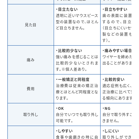
・目立たない
・目立ちやすい
透明に近いマウスピース
歯の表面に装置を
型の装置なので、ほとん
するので、目立ち
見た目
ど目立ちません。
（目立ちにくいセラミ
製などの装置もあ
す）。
・比較的少ない
・痛みやすい場合も
強い痛みを感じることは
ワイヤーを締めた痛
痛み
比較的少ないとされま
出ることがあります。
す。※個人差あり。
・一般矯正と同程度
・比較的安い
治療費は従来の矯正治
適応症例も広く、他
費用
療とほとんど同程度とな
正治療に比べて安く
ります。
る傾向にあります。
・OK
・NG
取り外し
自分でいつでも取り外し
自分で取り外すこと
可能です。
きません。
・しやすい
・しにくい
食事や歯磨きの時に自
取り外しができな