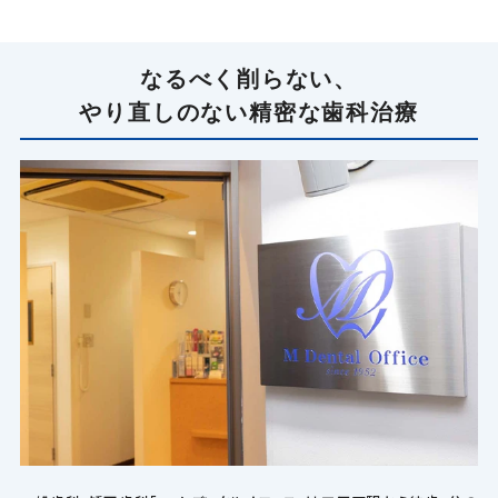
の
ペ
なるべく削らない、
ー
やり直しのない精密な歯科治療
ジ
送
り