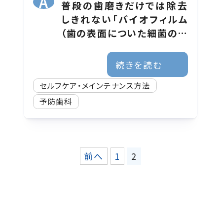
普段の歯磨きだけでは除去
しきれない「バイオフィルム
（歯の表面についた細菌のか
たまり）」や歯垢が口の中に
残っている可能性がありま
続きを読む
す。
セルフケア・メインテナンス方法
予防歯科
前へ
1
2
投
稿