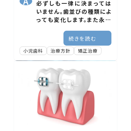
必ずしも一律に決まっては
いません。歯並びの種類によ
っても変化します。また永久
歯の歯根の長さも大切です。
定期的に経過観察すること
続きを読む
をお勧めします。まずはご相
小児歯科
治療方針
矯正治療
談ください。