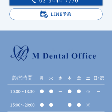
03-3444-7770
LINE予約
月
火
水
木
金
土
日・祝
診療時間
10:00〜13:30
●
●
ー
●
●
※
ー
15:00〜20:00
●
●
ー
●
●
※
ー