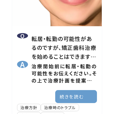
転居・転勤の可能性があ
るのですが、矯正歯科治療
を始めることはできます
か？
治療開始前に転居・転勤の
可能性をお伝えください。そ
の上で治療計画を提案させ
ていただきます。また移動先
の医院で治療継続される場
続きを読む
合は紹介状や治療データを
治療方針
治療時のトラブル
準備させていただきます。