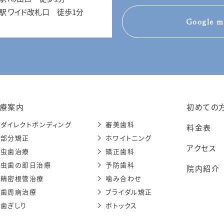
 駅 ワイド改札口 徒歩1分
Google m
療案内
初めての
ダイレクトボンディング
審美歯科
料金表
部分矯正
ホワイトニング
アクセス
虫歯治療
矯正歯科
虫歯の即日治療
予防歯科
院内紹介
精密根管治療
噛み合わせ
歯周病治療
ブライダル矯正
歯ぎしり
ボトックス