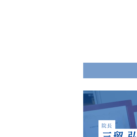
院長
三留 