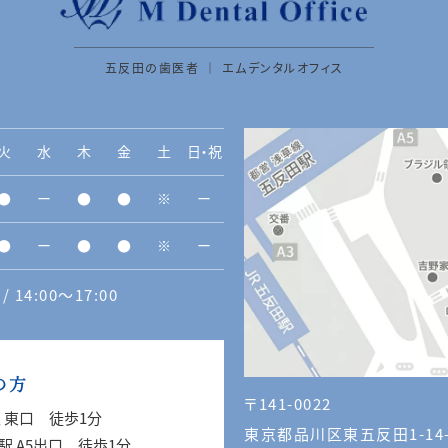
五反田の歯医者 ｜ エムデンタルオフィス
火
水
木
金
土
日・祝
●
ー
●
●
※
ー
●
ー
●
●
※
ー
/ 14:00〜17:00
の方
〒141-0022
駅 東口 徒歩1分
東京都品川区東五反田1-14
駅 A5出口 徒歩1分