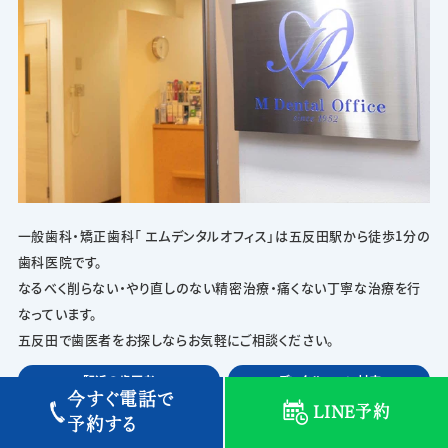
一般歯科・矯正歯科「 エムデンタルオフィス」は五反田駅から徒歩1分の
歯科医院です。
なるべく削らない・やり直しのない精密治療・痛くない丁寧な治療を行
なっています。
五反田で歯医者をお探しならお気軽にご相談ください。
駅近の歯医者
デンタルローン対応
今すぐ電話で
LINE予約
土曜診療
充実の歯科医療設備
予約する