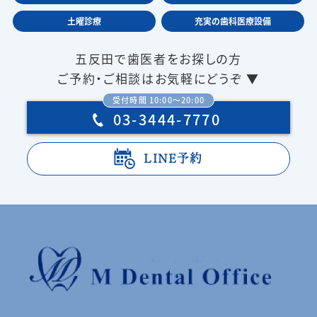
土曜診療
充実の歯科医療設備
五反田で歯医者をお探しの方
ご予約・ご相談はお気軽にどうぞ ▼
受付時間 10:00〜20:00
03-3444-7770
LINE予約