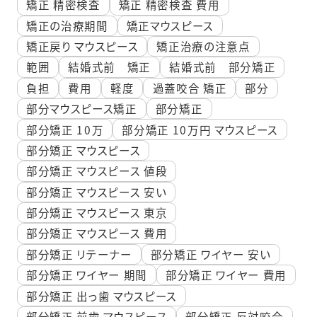
矯正 精密検査
矯正 精密検査 費用
矯正の治療期間
矯正マウスピース
矯正戻り マウスピース
矯正治療の注意点
範囲
結婚式前 矯正
結婚式前 部分矯正
負担
費用
軽度
過蓋咬合 矯正
部分
部分マウスピース矯正
部分矯正
部分矯正 10万
部分矯正 10万円 マウスピース
部分矯正 マウスピース
部分矯正 マウスピース 値段
部分矯正 マウスピース 安い
部分矯正 マウスピース 東京
部分矯正 マウスピース 費用
部分矯正 リテーナー
部分矯正 ワイヤー 安い
部分矯正 ワイヤー 期間
部分矯正 ワイヤー 費用
部分矯正 出っ歯 マウスピース
部分矯正 前歯 マウスピース
部分矯正 反対咬合