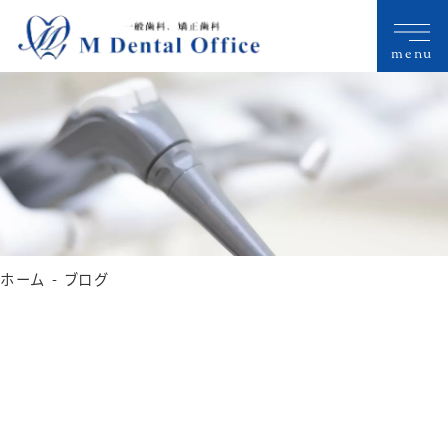
menu
ホーム
ブログ