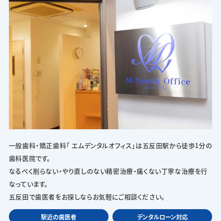
一般歯科・矯正歯科「 エムデンタルオフィス」は五反田駅から徒歩1分の
歯科医院です。
なるべく削らない・やり直しのない精密治療・痛くない丁寧な治療を行
なっています。
五反田で歯医者をお探しならお気軽にご相談ください。
駅近の歯医者
デンタルローン対応