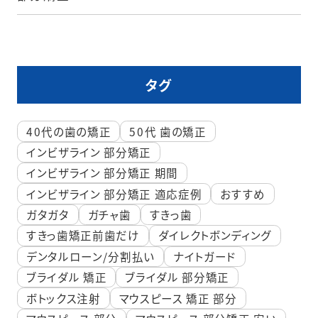
タグ
40代の歯の矯正
50代 歯の矯正
インビザライン 部分矯正
インビザライン 部分矯正 期間
インビザライン 部分矯正 適応症例
おすすめ
ガタガタ
ガチャ歯
すきっ歯
すきっ歯矯正前歯だけ
ダイレクトボンディング
デンタルローン/分割払い
ナイトガード
ブライダル 矯正
ブライダル 部分矯正
ボトックス注射
マウスピース 矯正 部分