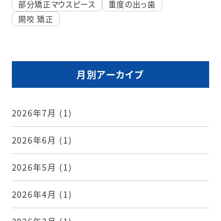
部分矯正マウスピース
重度の出っ歯
開咬 矯正
月別アーカイブ
2026年7月
(1)
2026年6月
(1)
2026年5月
(1)
2026年4月
(1)