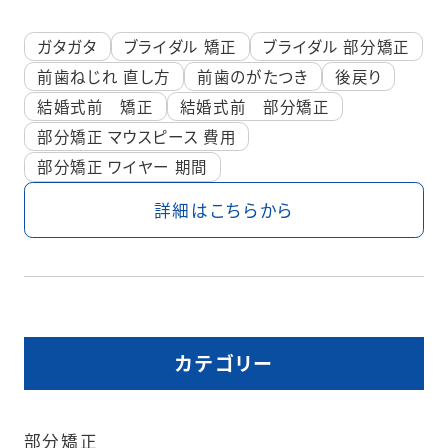
ガタガタ
ブライダル 矯正
ブライダル 部分矯正
前歯ねじれ 直し方
前歯のがたつき
後戻り
結婚式前 矯正
結婚式前 部分矯正
部分矯正 マウスピース 費用
部分矯正 ワイヤー 期間
詳細はこちらから
カテゴリー
部分矯正