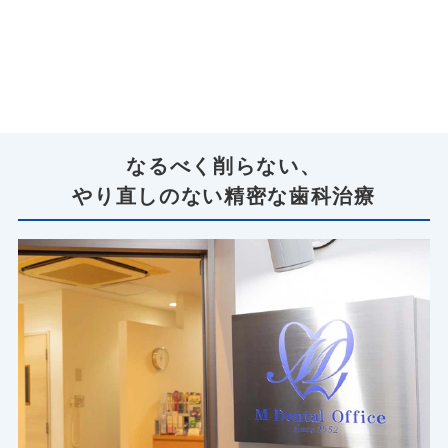
なるべく削らない、
やり直しのない精密な歯科治療