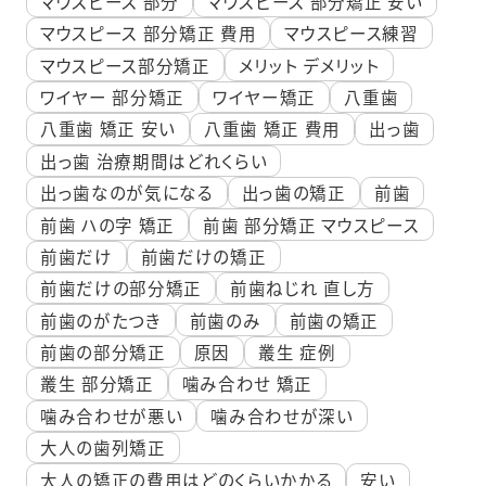
マウスピース 部分
マウスピース 部分矯正 安い
マウスピース 部分矯正 費用
マウスピース練習
マウスピース部分矯正
メリット デメリット
ワイヤー 部分矯正
ワイヤー矯正
八重歯
八重歯 矯正 安い
八重歯 矯正 費用
出っ歯
出っ歯 治療期間はどれくらい
出っ歯なのが気になる
出っ歯の矯正
前歯
前歯 ハの字 矯正
前歯 部分矯正 マウスピース
前歯だけ
前歯だけの矯正
前歯だけの部分矯正
前歯ねじれ 直し方
前歯のがたつき
前歯のみ
前歯の矯正
前歯の部分矯正
原因
叢生 症例
叢生 部分矯正
噛み合わせ 矯正
噛み合わせが悪い
噛み合わせが深い
大人の歯列矯正
大人の矯正の費用はどのくらいかかる
安い