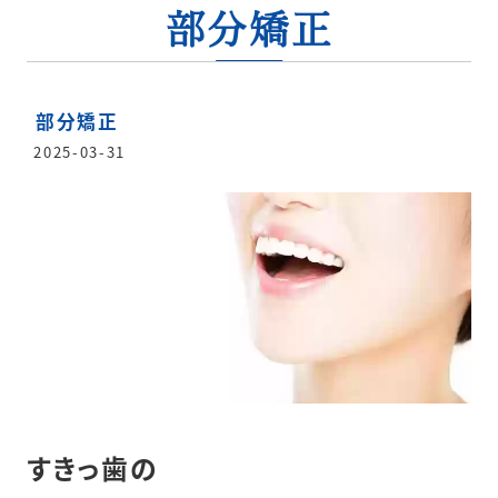
部分矯正
部分矯正
2025-03-31
すきっ歯の