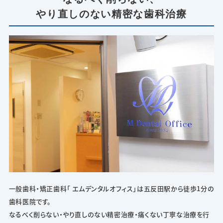
やり直しのない精密な歯科治療
一般歯科・矯正歯科「 エムデンタルオフィス」は五反田駅から徒歩1分の
歯科医院です。
なるべく削らない・やり直しのない精密治療・痛くない丁寧な治療を行