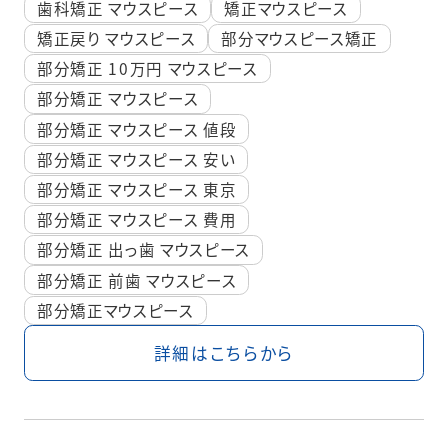
歯科矯正 マウスピース
矯正マウスピース
矯正戻り マウスピース
部分マウスピース矯正
部分矯正 10万円 マウスピース
部分矯正 マウスピース
部分矯正 マウスピース 値段
部分矯正 マウスピース 安い
部分矯正 マウスピース 東京
部分矯正 マウスピース 費用
部分矯正 出っ歯 マウスピース
部分矯正 前歯 マウスピース
部分矯正マウスピース
詳細はこちらから