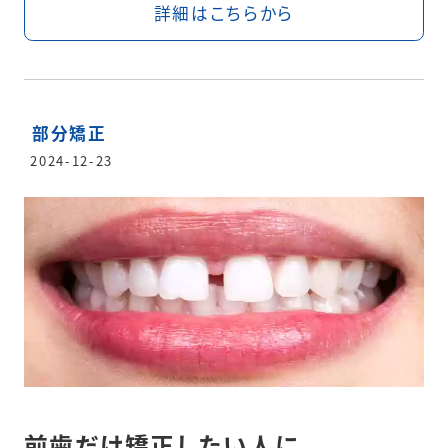
詳細はこちらから
部分矯正
2024-12-23
前歯だけ矯正したい人に