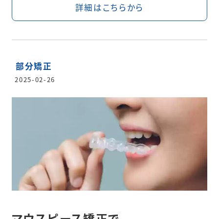
詳細はこちらから
部分矯正
2025-02-26
マウスピース矯正で