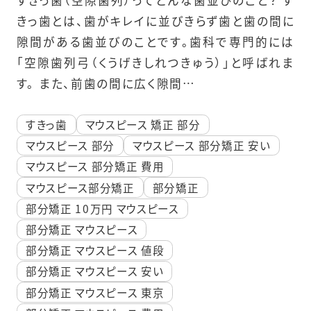
すきっ歯（空隙歯列）ってどんな歯並びのこと？ す
きっ歯とは、歯がキレイに並びきらず歯と歯の間に
隙間がある歯並びのことです。歯科で専門的には
「空隙歯列弓（くうげきしれつきゅう）」と呼ばれま
す。 また、前歯の間に広く隙間…
すきっ歯
マウスピース 矯正 部分
マウスピース 部分
マウスピース 部分矯正 安い
マウスピース 部分矯正 費用
マウスピース部分矯正
部分矯正
部分矯正 10万円 マウスピース
部分矯正 マウスピース
部分矯正 マウスピース 値段
部分矯正 マウスピース 安い
部分矯正 マウスピース 東京