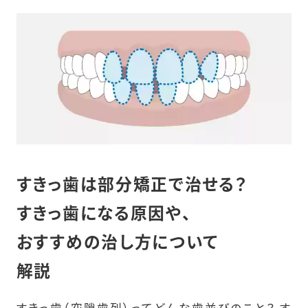
すきっ歯は部分矯正で治せる？
すきっ歯になる原因や、
おすすめの治し方について
解説