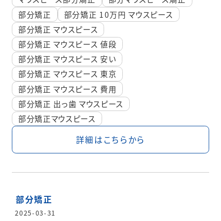
部分矯正
部分矯正 10万円 マウスピース
部分矯正 マウスピース
部分矯正 マウスピース 値段
部分矯正 マウスピース 安い
部分矯正 マウスピース 東京
部分矯正 マウスピース 費用
部分矯正 出っ歯 マウスピース
部分矯正マウスピース
詳細はこちらから
部分矯正
2025-03-31