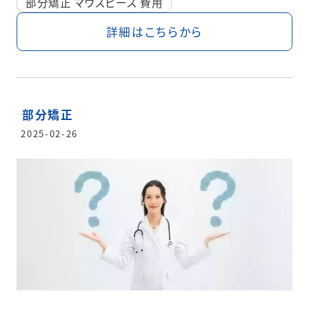
部分矯正 マウスピース 費用
詳細はこちらから
部分矯正
2025-02-26