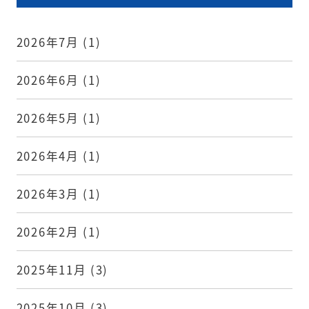
2026年7月
(1)
2026年6月
(1)
2026年5月
(1)
2026年4月
(1)
2026年3月
(1)
2026年2月
(1)
2025年11月
(3)
2025年10月
(3)