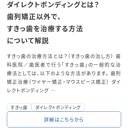
ダイレクトボンディングとは？
歯列矯正以外で、
すきっ歯を治療する方法
について解説
すきっ歯の治療方法とは？（すきっ歯の治し方） 歯
科医院／歯医者で行う「すきっ歯」の一般的な治
療法としては、以下のような方法があります。 歯列
矯正治療（ワイヤー矯正・マウスピース矯正） ダイ
レクトボンディング …
すきっ歯
ダイレクトボンディング
詳細はこちらから