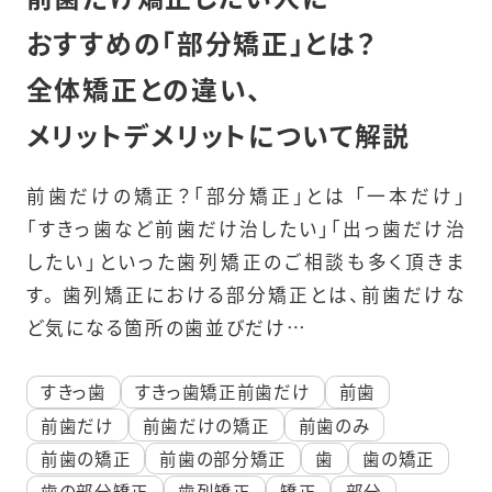
おすすめの「部分矯正」とは？
全体矯正との違い、
メリットデメリットについて解説
前歯だけの矯正？「部分矯正」とは 「一本だけ」
「すきっ歯など前歯だけ治したい」「出っ歯だけ治
したい」といった歯列矯正のご相談も多く頂きま
す。 歯列矯正における部分矯正とは、前歯だけな
ど気になる箇所の歯並びだけ…
すきっ歯
すきっ歯矯正前歯だけ
前歯
前歯だけ
前歯だけの矯正
前歯のみ
前歯の矯正
前歯の部分矯正
歯
歯の矯正
歯の部分矯正
歯列矯正
矯正
部分