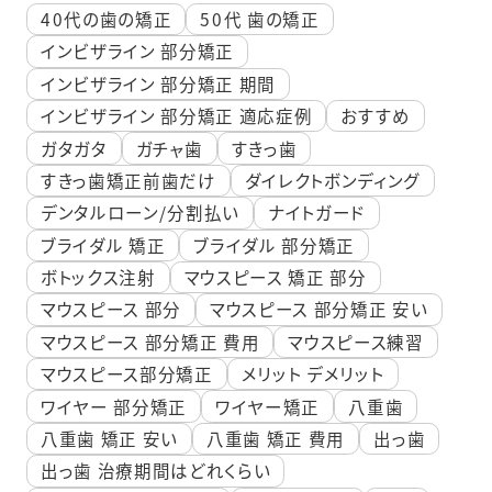
40代の歯の矯正
50代 歯の矯正
インビザライン 部分矯正
インビザライン 部分矯正 期間
インビザライン 部分矯正 適応症例
おすすめ
ガタガタ
ガチャ歯
すきっ歯
すきっ歯矯正前歯だけ
ダイレクトボンディング
デンタルローン/分割払い
ナイトガード
ブライダル 矯正
ブライダル 部分矯正
ボトックス注射
マウスピース 矯正 部分
マウスピース 部分
マウスピース 部分矯正 安い
マウスピース 部分矯正 費用
マウスピース練習
マウスピース部分矯正
メリット デメリット
ワイヤー 部分矯正
ワイヤー矯正
八重歯
八重歯 矯正 安い
八重歯 矯正 費用
出っ歯
出っ歯 治療期間はどれくらい