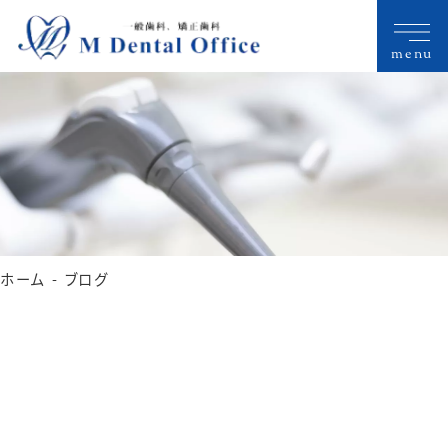
menu
ホーム
ブログ