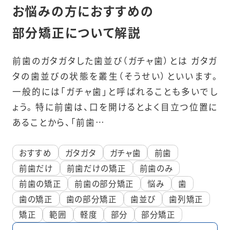
お悩みの方におすすめの
部分矯正について解説
前歯のガタガタした歯並び（ガチャ歯）とは ガタガ
タの歯並びの状態を叢生（そうせい）といいます。
一般的には「ガチャ歯」と呼ばれることも多いでし
ょう。 特に前歯は、口を開けるとよく目立つ位置に
あることから、「前歯…
おすすめ
ガタガタ
ガチャ歯
前歯
前歯だけ
前歯だけの矯正
前歯のみ
前歯の矯正
前歯の部分矯正
悩み
歯
歯の矯正
歯の部分矯正
歯並び
歯列矯正
矯正
範囲
軽度
部分
部分矯正