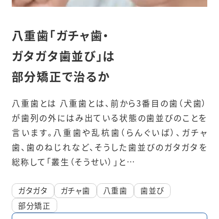
八重歯「ガチャ歯・
ガタガタ歯並び」は
部分矯正で治るか
八重歯とは 八重歯とは、前から3番目の歯（犬歯）
が歯列の外にはみ出ている状態の歯並びのことを
言います。八重歯や乱杭歯（らんぐいば）、ガチャ
歯、歯のねじれなど、そうした歯並びのガタガタを
総称して「叢生（そうせい）」と…
ガタガタ
ガチャ歯
八重歯
歯並び
部分矯正