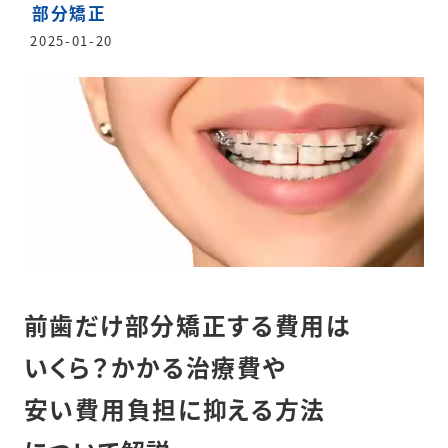
部分矯正
2025-01-20
前歯だけ部分矯正する費用は
いくら？かかる
治療費や
安い費用負担に抑える方法