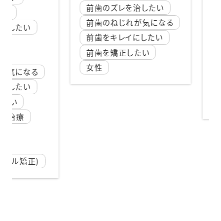
前歯のズレを治したい
前歯のねじれが気になる
たい
2025-12
前歯をキレイにしたい
20代
前歯を矯正したい
ハー
女性
になる
八重
たい
前歯
前歯
療
矯正)