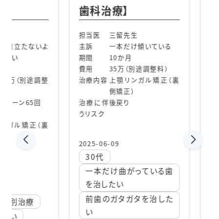
歯科治療】
る歯
部分
担当医
三留先生
【矯
立たないよ
主訴
一本だけ傾いている
期間
10か月
費用
35万（別途調整料）
担当医
（別途調整
治療内容
上顎リンガル矯正（裏
主訴
側矯正）
ーン65回
治療に伴
後戻り
うリスク
期間
ル矯正（裏
費用
2025-06-09
30代
一本だけ曲がっている歯
治療内
を治したい
前歯のガタガタを治した
治療
治療に
い
うリスク