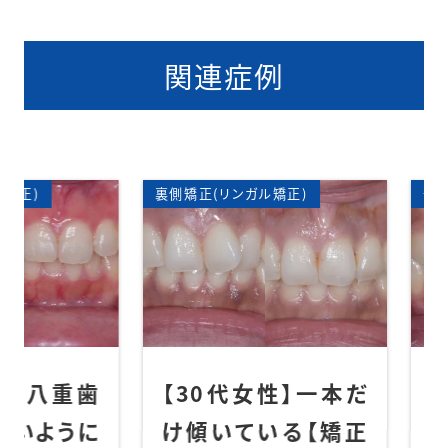
関連症例
矯正歯科
裏側矯正(リンガル矯正)
ハーフリ
矯正歯科
部分矯正
八重歯
【30代女性】一本だ
【20
ように
け傾いている【矯正
八重