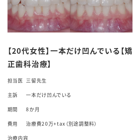
【20代女性】一本だけ凹んでいる【矯
正歯科治療】
担当医
三留先生
主訴
一本だけ凹んでいる
期間
8か月
費用
治療費20万+tax（別途調整料）
治療内容