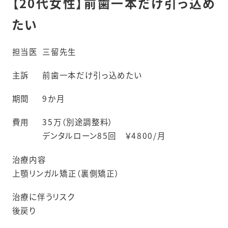
【20代女性】前歯一本だけ引っ込め
たい
担当医
三留先生
主訴
前歯一本だけ引っ込めたい
期間
9か月
費用
35万（別途調整料）
デンタルローン85回 ￥4800/月
治療内容
上顎リンガル矯正（裏側矯正）
治療に伴うリスク
後戻り