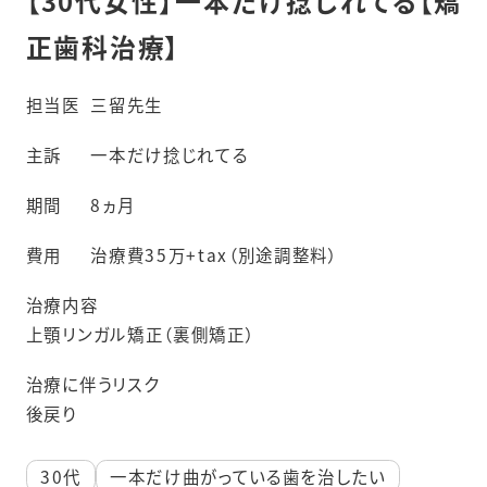
【30代女性】一本だけ捻じれてる【矯
正歯科治療】
担当医
三留先生
主訴
一本だけ捻じれてる
期間
8ヵ月
費用
治療費35万+tax（別途調整料）
治療内容
上顎リンガル矯正（裏側矯正）
治療に伴うリスク
後戻り
30代
一本だけ曲がっている歯を治したい