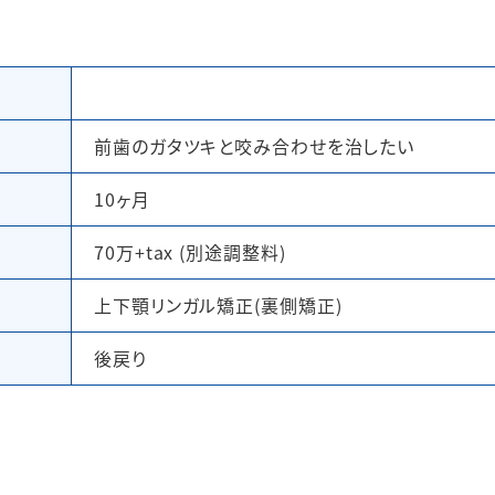
前歯のガタツキと咬み合わせを治したい
10ヶ月
70万+tax (別途調整料)
上下顎リンガル矯正(裏側矯正)
後戻り