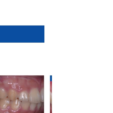
矯正歯科
表側矯正(ラビアル矯正)
部分矯正