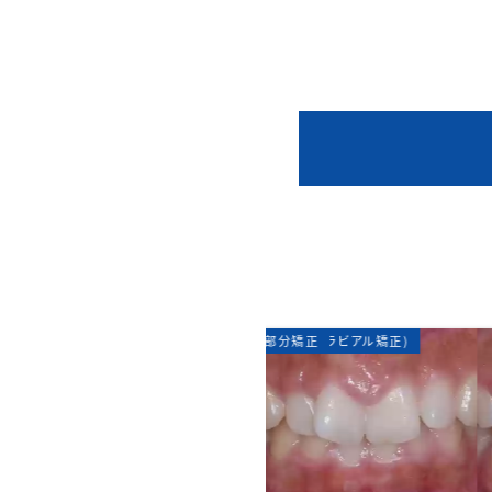
ハーフリンガル矯正
矯正歯科