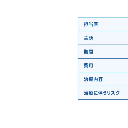
担当医
主訴
期間
費用
治療内容
治療に伴うリスク