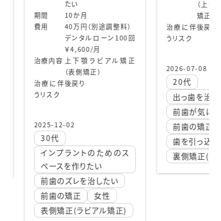
（上顎裏側・下顎表側
20
矯正）
（別途調整料）
治療に伴
後戻り
ルローン100回
うリスク
0/月
ラビアル矯正
2026-07-08
正）
20代
出っ歯を治したい
前歯が気になる
前歯の矯正
女性
歯を引っ込めたい
のためのス
裏側矯正(リンガル矯正)
たい
治したい
女性
ビアル矯正)