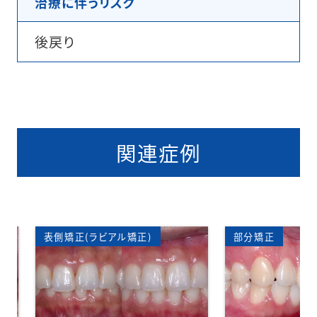
治療に伴うリスク
後戻り
関連症例
矯正)
矯正歯科
部分矯正
矯正
裏側
部分