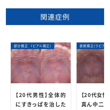
関連症例
矯正)
矯正歯科
表側矯正(ラビアル矯正)
ワイ
矯正
表側矯
性】全体的
【20代女性】
【
を治した
真ん中二本を引っ込
前