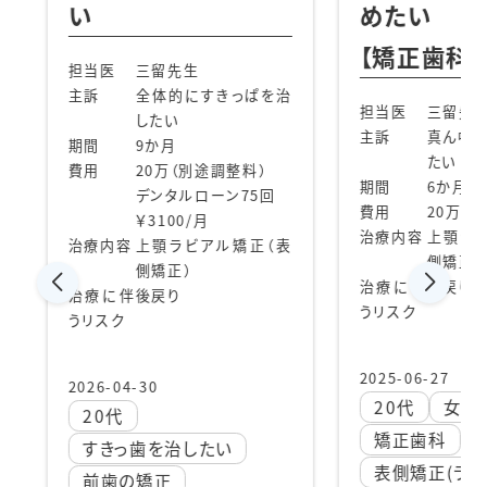
めたい
た
【矯正歯科治療】
生
担当
にすきっぱを治
主訴
担当医
三留先生
主訴
真ん中二本を引っ込め
期間
たい
別途調整料）
費用
期間
6か月
ルローン75回
費用
20万（別途調整料）
/月
治療内容
上顎ラビアル矯正（表
ビアル矯正（表
治療
側矯正）
治療に伴
後戻り
治療
うリスク
うリ
2025-06-27
202
20代
女性
3
矯正歯科
したい
前
表側矯正(ラビアル矯正)
前