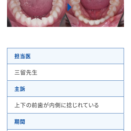
担当医
三留先生
主訴
上下の前歯が内側に捻じれている
期間