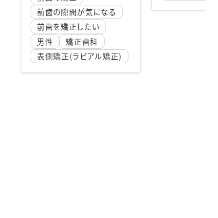
気になる
前
たい
女
歯科
歯
アル矯正)
歯
矯
表