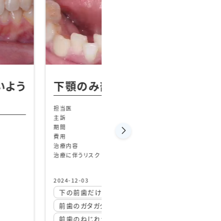
【20代女性】八重歯
咬み合わせを良くし
担当医
三留先生
(別途調整料)
主訴
八重歯を治して咬
期間
12か月
費用
40万（別途調整料
デンタルローン85
治療内容
上下顎ラビアル矯
治療に伴うリスク
後戻り
歯が気になる
前歯のズレを治したい
2026-07-08
前歯の矯正
20代
かみ合わせを治したい