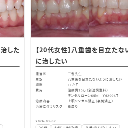
重歯を目立たないよう
下顎のみ部分矯正
担当医
主訴
準備中
期間
6ヶ月
費用
20万+tax 
立たないように治したい
治療内容
準備中
治療に伴うリスク
準備中
（別途調整料）
ン65回 ￥6200/月
ル矯正（裏側矯正）
2024-12-03
下の前歯だけ治したい
前
前歯のガタガタを治したい
前歯のねじれが気になる
八重歯を治したい