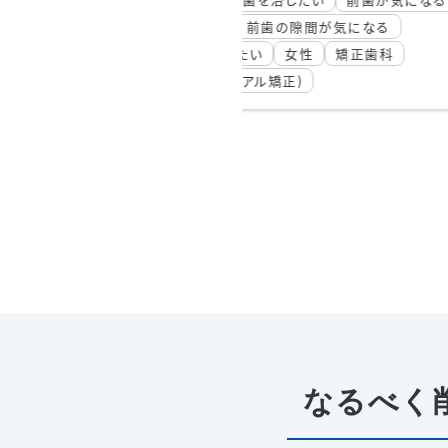
間が気になる
前歯が気になる
前歯の
性
矯正歯科
前歯の矯正
前歯の色・
前歯をキレイにしたい
年齢別治療
歯並び別治
裏側矯正(リンガル矯正)
なるべく