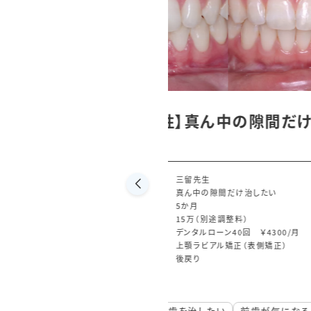
真ん中の隙間だけ治した
【20代女性】八
に治したい
担当医
三留先生
隙間だけ治したい
主訴
八重歯を目
期間
11か月
別途調整料）
費用
治療費35万
ーン40回 ￥4300/月
デンタルロー
アル矯正（表側矯正）
治療内容
上顎リンガ
治療に伴うリスク
後戻り
2026-03-02
たい
前歯が気になる
20代
お悩み別治療