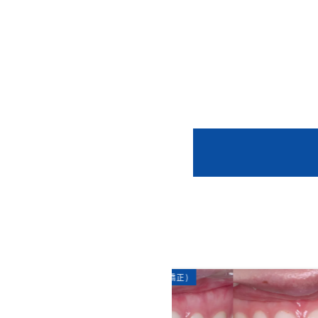
矯正歯科
裏側矯正(リンガル矯正)