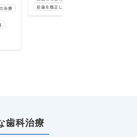
科
前歯を矯正したい
女性
歯
歯を引っ込めたい
矯正歯科
表側矯正(ラビアル矯正)
な歯科治療