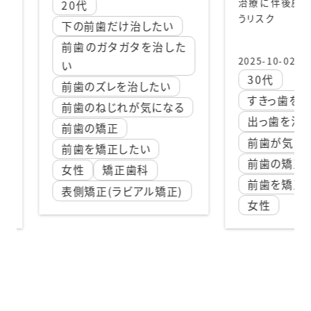
治療に伴
後戻り
うリスク
202
治したい
2
タを治した
前
2025-10-02
前
30代
治したい
前
すきっ歯を治したい
が気になる
前
出っ歯を治したい
年
前歯が気になる
たい
歯
前歯の矯正
歯科
矯
前歯を矯正したい
アル矯正)
表
女性