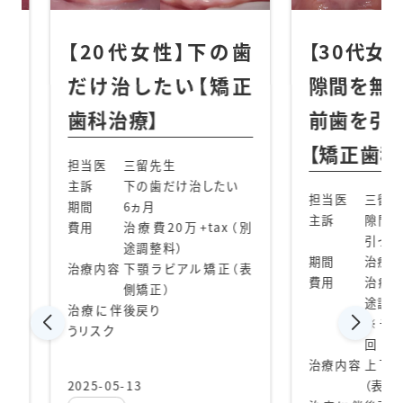
性】下の歯
【30代女性】
【
い【矯正
隙間を無くして
捻
前歯を引っ込めたい
麗
【矯正歯科治療】
生
担当
け治したい
主訴
担当医
三留先生
主訴
隙間を無くして前歯を
0万+tax（別
期間
引っ込めたい
）
費用
期間
治療期間8か月
ビアル矯正（表
費用
治療費20万+20万（別
途調整料）
治療
※デンタルローン60
回 ¥7,700/月
治療
治療内容
上下顎ラビアル矯正
うリ
（表側矯正）