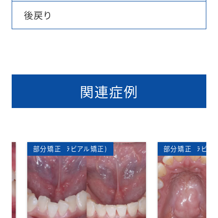
後戻り
関連症例
矯正)
矯正歯科
表側矯正(ラビアル矯正)
部分矯正
ワイ
矯正
表側矯