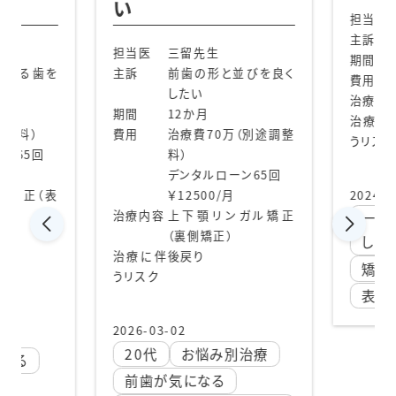
い
担当医
主訴
担当医
三留先生
期間
んでる歯を
主訴
前歯の形と並びを良く
費用
したい
治療内
期間
12か月
治療に
調整料）
費用
治療費70万（別途調整
うリスク
ーン65回
料）
デンタルローン65回
ル矯正（表
￥12500/月
2024-12
治療内容
上下顎リンガル矯正
一本
（裏側矯正）
した
治療に伴
後戻り
矯正
うリスク
表側矯
2026-03-02
20代
お悩み別治療
でる
前歯が気になる