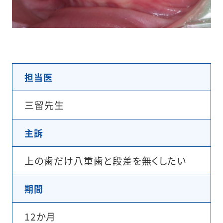
担当医
三留先生
主訴
上の歯だけ八重歯と段差を無くしたい
期間
12か月