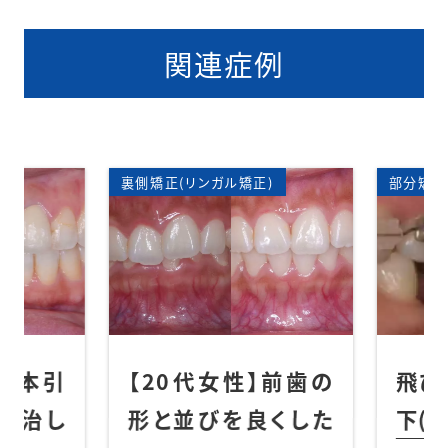
関連症例
ワイヤー矯正
矯正歯科
裏側矯正(リンガル矯正)
矯正歯科
表側矯正(
部分矯正
一本引
【20代女性】前歯の
飛び
を治し
形と並びを良くした
下(上