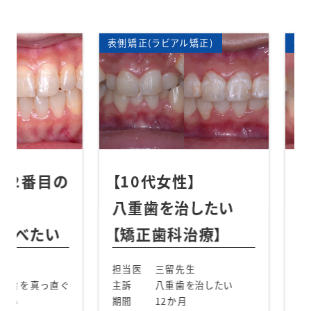
矯正歯科
表側矯正(ラビアル矯正)
矯正歯科
表側矯正
部分矯正
2番目の
【10代女性】
【3
八重歯を治したい
引っ
べたい
【矯正歯科治療】
歯科
担当医
三留先生
担当医
を真っ直ぐ
主訴
八重歯を治したい
主訴
期間
12か月