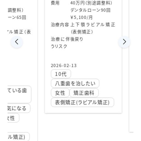
費用
40万円（別途調整料）
期間
調整料）
デンタルローン90回
費用
ーン65回
￥5,100/月
治療内容
上下顎ラビアル矯正
治療内
ル矯正（表
（表側矯正）
治療に伴
後戻り
治療に
うリスク
うリスク
2026-02-13
2025-0
10代
30代
八重歯を治したい
出っ
いる歯
女性
矯正歯科
前歯
表側矯正(ラビアル矯正)
前歯
になる
女性
性
表側
ル矯正)