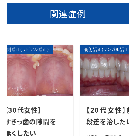
関連症例
正)
矯正歯科
裏側矯正(リンガル矯正)
矯正歯
表側矯
部分矯
【20代女性】前歯の
【2
間を
段差を治したい
捻
引