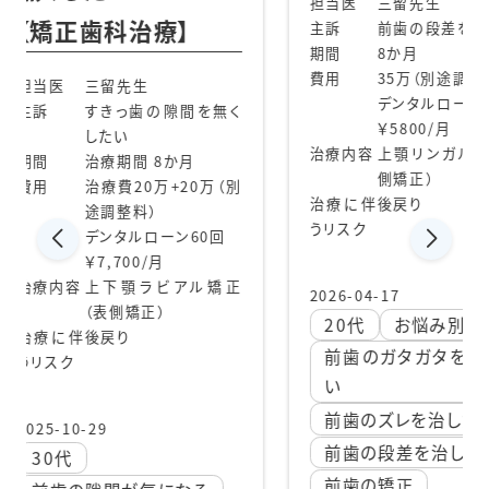
担当医
三留先生
療】
【矯
主訴
前歯の段差を治したい
期間
8か月
費用
35万（別途調整料）
担当
デンタルローン70回
の隙間を無く
主訴
￥5800/月
治療内容
上顎リンガル矯正（裏
8か月
期間
側矯正）
万+20万（別
費用
治療に伴
後戻り
うリスク
ローン60回
月
ビアル矯正
治療
2026-04-17
）
20代
お悩み別治療
治療
前歯のガタガタを治した
うリス
い
前歯のズレを治したい
2025
前歯の段差を治したい
20
前歯の矯正