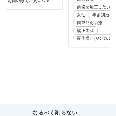
になる
前
前歯を矯正したい
前
女性
年齢別治療
前
歯並び別治療
歯
矯正歯科
表
裏側矯正(リンガル矯正)
なるべく削らない、